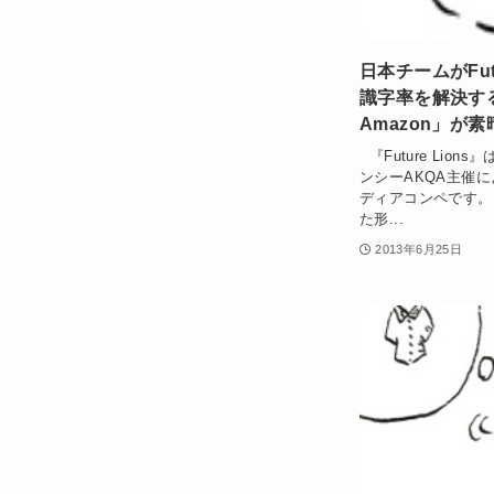
日本チームがFut
識字率を解決するア
Amazon」が素
『Future Lio
ンシーAKQA主催
ディアコンペです。
た形...
2013年6月25日