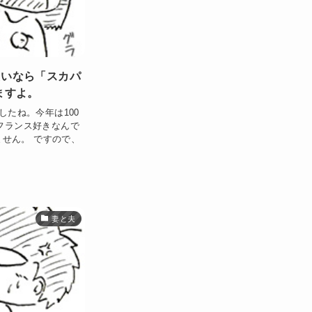
たいなら「スカパ
ますよ。
たね。今年は100
フランス好きなんで
ません。 ですので、
妻と夫