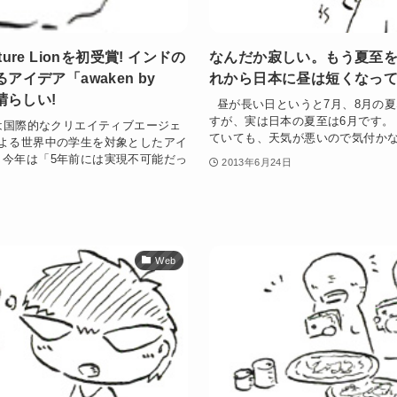
ure Lionを初受賞! インドの
なんだか寂しい。もう夏至
イデア「awaken by
れから日本に昼は短くなっ
晴らしい!
昼が長い日というと7月、8月の
すが、実は日本の夏至は6月です。
ns』は国際的なクリエイティブエージェ
ていても、天気が悪いので気付かない
による世界中の学生を対象としたアイ
 今年は「5年前には実現不可能だっ
2013年6月24日
Web