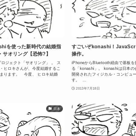
ashiを使った新時代の結婚指
すごいぞkonashi！JavaSc
・サオリング【恐怖?】
操作。
たプロジェクト「サオリング」 。 ス
iPhoneからBluetooth経由で
・ヒロキさんが、今度結婚するこ
る「konashi」。 konashiは
まります。 今度、 ヒロキ結婚
開発されたフィジカル・コンピュ
す。 ...
2013年7月18日
日本