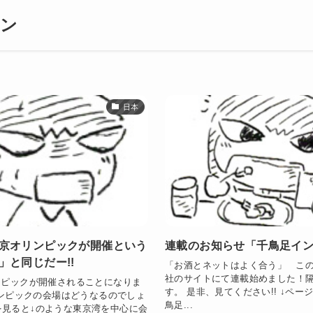
ギン
日本
東京オリンピックが開催という
連載のお知らせ「千鳥足イ
」と同じだー!!
「お酒とネットはよく合う」 この度、
社のサイトにて連載始めました！
リンピックが開催されることになりま
す。 是非、見てください!! ↓ペー
リンピックの会場はどうなるのでしょ
鳥足...
を見ると↓のような東京湾を中心に会