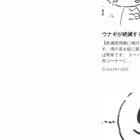
ウナギが絶滅す
【絶滅危惧種に検討
す。僕の首を縦に振
ば簡単です。 スー
売コーナーに...
2013年7月8日