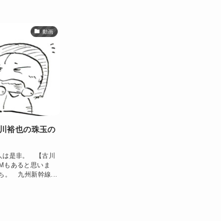
動画
古川裕也の珠玉の
人は是非。 【古川
CMもあると思いま
。 九州新幹線...