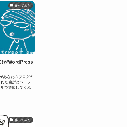
作ってみた
CC)がWordPress
があなたのブログの
された箇所とページ
ールで通知してくれ
作ってみた