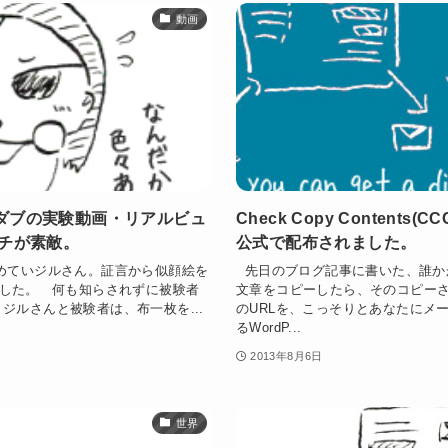
動画
ダブの実験動画・リアルビュ
Check Copy Contents(C
ッチが素敵。
公式で配布されました。
めていジルさん。証言から似顔絵を
先日のブログ記事に書いた、誰か
した。 何も知らされずに被験者
文章をコピーしたら、そのコピー
ジルさんと被験者は、布一枚を...
のURLを、こっそりとあなたにメ
るWordP...
2013年8月6日
世界