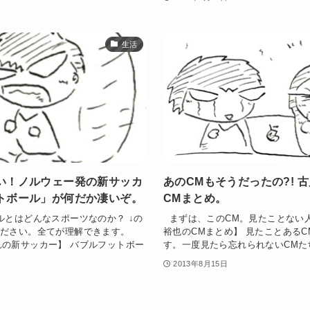
生活
い！ノルウェー発の新サッカ
あのCMもそうだったの?! 
トボール」が何だか凄いぞ。
CMまとめ。
とはどんなスポーツなのか？ ↓の
まずは、このCM。見たことない
ください。全てが理解できます。
裕也のCMまとめ】 見たことある
れの新サッカー】 バブルフットボー
す。一度見たら忘れられないCMたち
2013年8月15日