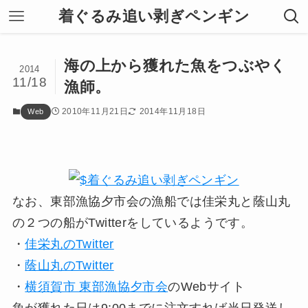
着ぐるみ追い剥ぎペンギン
海の上から獲れた魚をつぶやく
2014
11/18
漁師。
2010年11月21日
2014年11月18日
Web
なお、東部漁協夕市会の漁船では佳栄丸と蔭山丸
の２つの船がTwitterをしているようです。
・
佳栄丸のTwitter
・
蔭山丸のTwitter
・
横須賀市 東部漁協夕市会
のWebサイト
魚が獲れた日は9:00までに注文すれば当日発送し