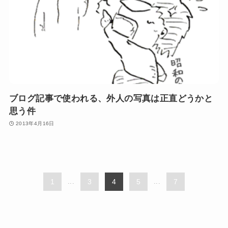
ブログ記事で使われる、外人の写真は正直どうかと
思う件
2013年4月16日
1
...
3
4
5
...
7