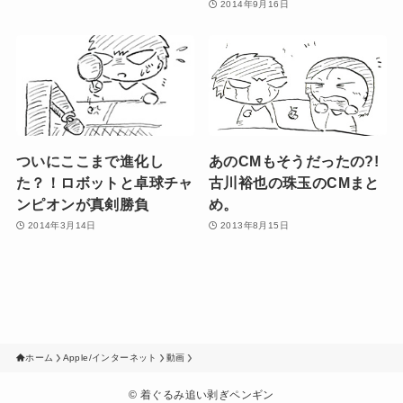
2014年9月16日
ついにここまで進化し
あのCMもそうだったの?!
た？！ロボットと卓球チャ
古川裕也の珠玉のCMまと
ンピオンが真剣勝負
め。
2014年3月14日
2013年8月15日
ホーム
Apple/インターネット
動画
©
着ぐるみ追い剥ぎペンギン