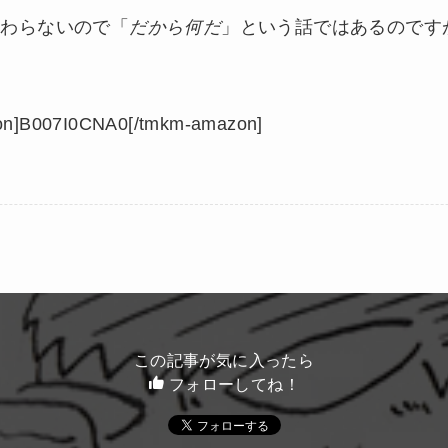
変わらないので「
だから何だ
」という話ではあるのです
on]B007I0CNA0[/tmkm-amazon]
この記事が気に入ったら
フォローしてね！