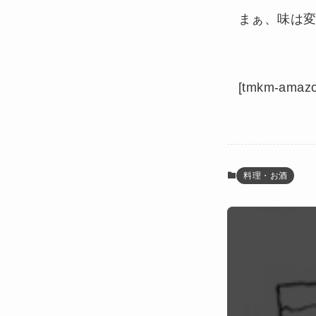
まぁ、味は
[tmkm-amaz
料理・お酒