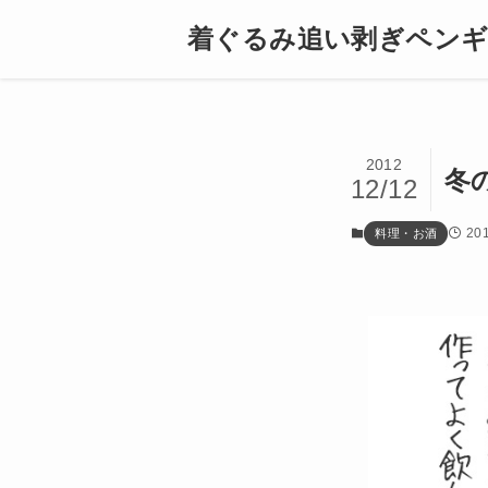
着ぐるみ追い剥ぎペン
2012
冬
12/12
20
料理・お酒