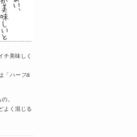
イチ美味しく
は「
ハーフ&
もの。
どよく混じる