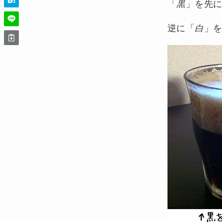
「
黒
」を先
逆に「
白
」