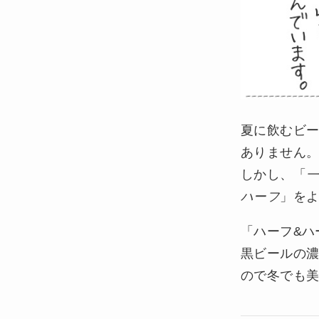
夏に飲むビ
ありません
しかし、「
ハーフ
」を
「ハーフ&ハ
黒ビールの
ので冬でも