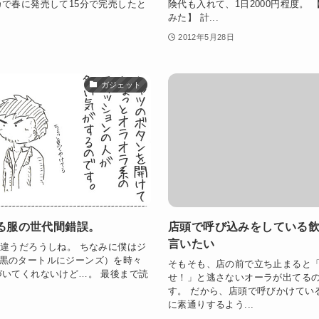
カで春に発売して15分で完売したと
険代も入れて、1日2000円程度。
みた】 計...
2012年5月28日
ガジェット
る服の世代間錯誤。
店頭で呼び込みをしている
言いたい
も違うだろうしね。 ちなみに僕はジ
黒のタートルにジーンズ）を時々
そもそも、店の前で立ち止まると
づいてくれないけど…。 最後まで読
せ！」と逃さないオーラが出てる
す。 だから、店頭で呼びかけてい
に素通りするよう...