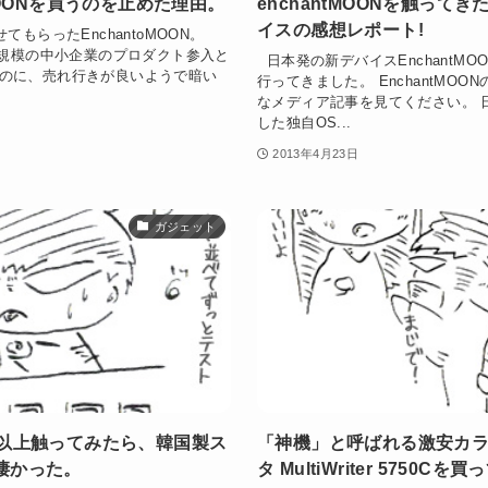
tMOONを買うのを止めた理由。
enchantMOONを触ってき
イスの感想レポート!
もらったEnchantoMOON。
0億規模の中小企業のプロダクト参入と
日本発の新デバイスEnchantMO
のに、売れ行きが良いようで暗い
行ってきました。 EnchantMO
なメディア記事を見てください。 
した独自OS...
2013年4月23日
ガジェット
種以上触ってみたら、韓国製ス
「神機」と呼ばれる激安カ
凄かった。
タ MultiWriter 5750Cを