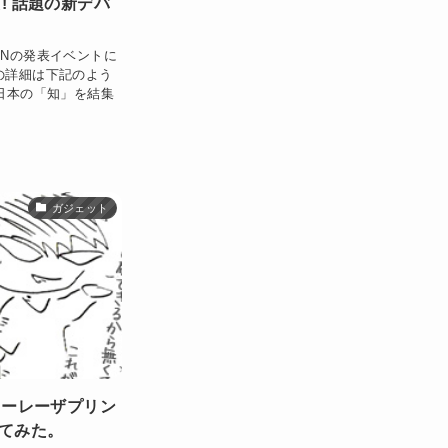
た! 話題の新デバ
ONの発表イベントに
ONの詳細は下記のよう
日本の「知」を結集
ガジェット
ラーレーザプリン
買ってみた。