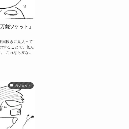
「万能ソケット」
理屈抜きに見入って
のすることで、色ん
 これなら変な...
ガジェット