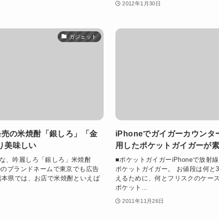
2012年1月30日
ガジェット
新発売の米焼酎「銀しろ」「金
iPhoneでガイガーカウンタ
り美味しい
用したポケットガイガーが
な、吟麗しろ「銀しろ」米焼酎
■ポケットガイガーiPhoneで放
ROのブランドネームで東京でも広告
ポケットガイガー。 お値段は何と3
熊本県では、お店で米焼酎といえば
えるために、何とフリスクのケー
ポケット...
2011年11月26日