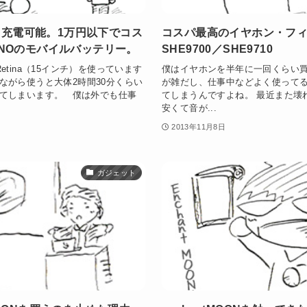
roも充電可能。1万円以下でコス
コスパ最高のイヤホン・フ
INOのモバイルバッテリー。
SHE9700／SHE9710
o Retina（15インチ）を使っています
僕はイヤホンを半年に一回くらい買
ながら使うと大体2時間30分くらい
が雑だし、仕事中などよく使って
てしまいます。 僕は外でも仕事
てしまうんですよね。 最近また壊
安くて音が...
2013年11月8日
ガジェット