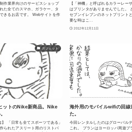
b制作業界向けのサービスショップ
【「神機」と呼ばれるカラーレーザ
れた全てのスマホ、ガラケー、タ
はプリンタがありませんでした。 
できるお店です。 Webサイトを作
セブンイレブンのネットプリント
要な時はこ...
2012年12月11日
ガジェット
ットのNike新商品。Nike
海外用のモバイルwifiの回
い。
た。
andとは】 「日常も全てスポーツである」
今回レンタルしたのはグローバルデ
作られたアスリート用のリストバ
これ。 プランはヨーロッパ周遊プ