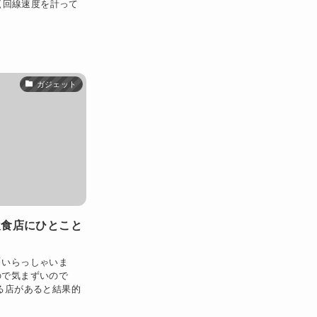
 【回線速度を計って
ガジェット
飲食店にひとこと
「いらっしゃいま
ので気まずいので
る店があると結果的