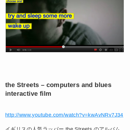
the Streets – computers and blues
interactive film
http://www.youtube.com/watch?v=kwAvNRv7J34
イギリスの人気ラッパー the Streets のアルバム