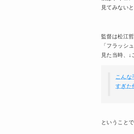
見てみない
監督は松江
「フラッシ
見た当時、↓
こんな
すぎた
ということ