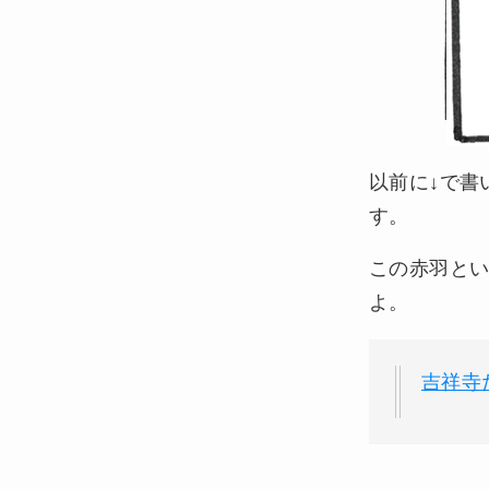
以前に↓で書
す。
この赤羽と
よ。
吉祥寺