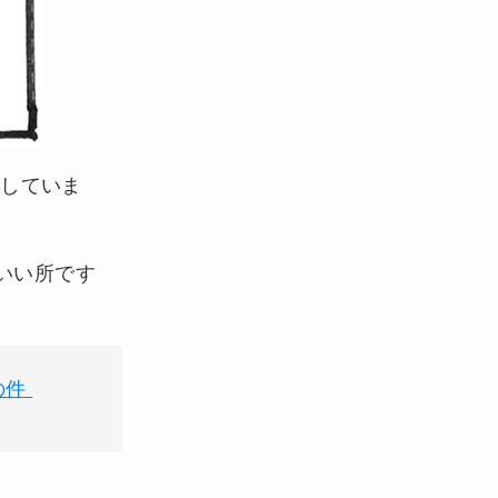
だしていま
いい所です
の件