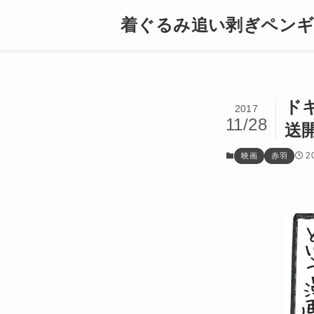
着ぐるみ追い剥ぎペン
ド
2017
11/28
送
2
映画
赤羽