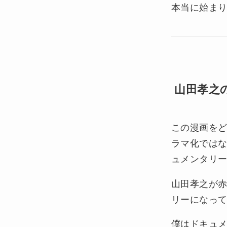
本当に始ま
山田孝之
この漫画を
ラマ化ではな
ュメンタリ
山田孝之が
リーになっ
僕はドキュ